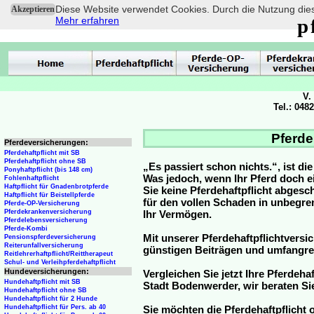
Diese Website verwendet Cookies. Durch die Nutzung dies
Akzeptieren
Mehr erfahren
p
V.
Tel.: 048
Pferde
Pferdeversicherungen:
Pferdehaftpflicht mit SB
Pferdehaftpflicht ohne SB
„Es passiert schon nichts.“, ist di
Ponyhaftpflicht (bis 148 cm)
Was jedoch, wenn Ihr Pferd doch e
Fohlenhaftpflicht
Haftpflicht für Gnadenbrotpferde
Sie keine Pferdehaftpflicht abge
Haftpflicht für Beistellpferde
für den vollen Schaden in unbegre
Pferde-OP-Versicherung
Pferdekrankenversicherung
Ihr Vermögen.
Pferdelebensversicherung
Pferde-Kombi
Mit unserer Pferdehaftpflichtversi
Pensionspferdeversicherung
Reiterunfallversicherung
günstigen Beiträgen und umfangr
Reitlehrerhaftpflicht/Reittherapeut
Schul- und Verleihpferdehaftpflicht
Hundeversicherungen:
Vergleichen Sie jetzt Ihre Pferdeha
Hundehaftpflicht mit SB
Stadt Bodenwerder, wir beraten Si
Hundehaftpflicht ohne SB
Hundehaftpflicht für 2 Hunde
Hundehaftpflicht für Pers. ab 40
Sie möchten die Pferdehaftpflicht