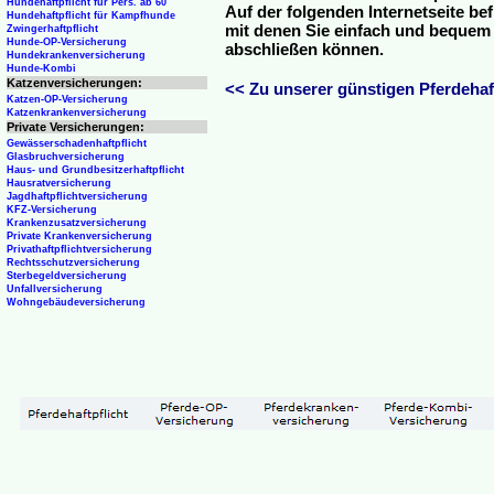
Hundehaftpflicht für Pers. ab 60
Auf der folgenden Internetseite be
Hundehaftpflicht für Kampfhunde
mit denen Sie einfach und bequem o
Zwingerhaftpflicht
Hunde-OP-Versicherung
abschließen können.
Hundekrankenversicherung
Hunde-Kombi
Katzenversicherungen:
<< Zu unserer günstigen Pferdehaft
Katzen-OP-Versicherung
Katzenkrankenversicherung
Private Versicherungen:
Gewässerschadenhaftpflicht
Glasbruchversicherung
Haus- und Grundbesitzerhaftpflicht
Hausratversicherung
Jagdhaftpflichtversicherung
KFZ-Versicherung
Krankenzusatzversicherung
Private Krankenversicherung
Privathaftpflichtversicherung
Rechtsschutzversicherung
Sterbegeldversicherung
Unfallversicherung
Wohngebäudeversicherung