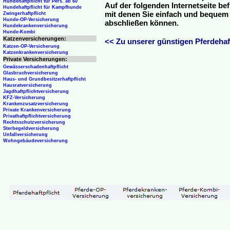
Hundehaftpflicht für Pers. ab 60
Auf der folgenden Internetseite be
Hundehaftpflicht für Kampfhunde
mit denen Sie einfach und bequem o
Zwingerhaftpflicht
Hunde-OP-Versicherung
abschließen können.
Hundekrankenversicherung
Hunde-Kombi
Katzenversicherungen:
<< Zu unserer günstigen Pferdehaft
Katzen-OP-Versicherung
Katzenkrankenversicherung
Private Versicherungen:
Gewässerschadenhaftpflicht
Glasbruchversicherung
Haus- und Grundbesitzerhaftpflicht
Hausratversicherung
Jagdhaftpflichtversicherung
KFZ-Versicherung
Krankenzusatzversicherung
Private Krankenversicherung
Privathaftpflichtversicherung
Rechtsschutzversicherung
Sterbegeldversicherung
Unfallversicherung
Wohngebäudeversicherung