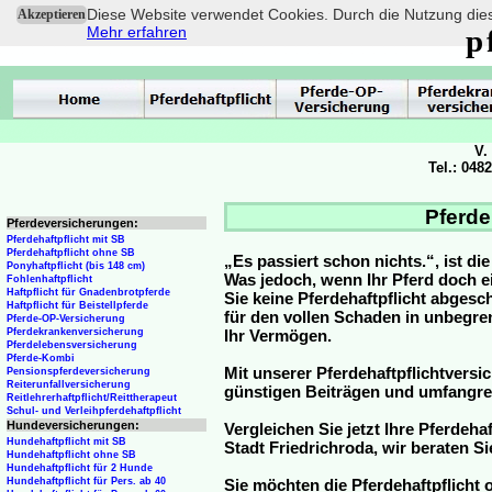
Diese Website verwendet Cookies. Durch die Nutzung dies
Akzeptieren
Mehr erfahren
p
V.
Tel.: 048
Pferdeh
Pferdeversicherungen:
Pferdehaftpflicht mit SB
Pferdehaftpflicht ohne SB
„Es passiert schon nichts.“, ist di
Ponyhaftpflicht (bis 148 cm)
Was jedoch, wenn Ihr Pferd doch e
Fohlenhaftpflicht
Haftpflicht für Gnadenbrotpferde
Sie keine Pferdehaftpflicht abge
Haftpflicht für Beistellpferde
für den vollen Schaden in unbegre
Pferde-OP-Versicherung
Pferdekrankenversicherung
Ihr Vermögen.
Pferdelebensversicherung
Pferde-Kombi
Mit unserer Pferdehaftpflichtversi
Pensionspferdeversicherung
Reiterunfallversicherung
günstigen Beiträgen und umfangr
Reitlehrerhaftpflicht/Reittherapeut
Schul- und Verleihpferdehaftpflicht
Hundeversicherungen:
Vergleichen Sie jetzt Ihre Pferdeha
Hundehaftpflicht mit SB
Stadt Friedrichroda, wir beraten Si
Hundehaftpflicht ohne SB
Hundehaftpflicht für 2 Hunde
Hundehaftpflicht für Pers. ab 40
Sie möchten die Pferdehaftpflicht