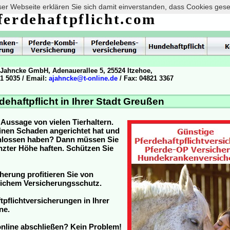
er Webseite erklären Sie sich damit einverstanden, dass Cookies ges
ferdehaftpflicht.com
 Jahncke GmbH, Adenauerallee 5, 25524 Itzehoe,
21 5035 / Email:
ajahncke@t-online.de
/ Fax: 04821 3367
dehaftpflicht in Ihrer Stadt Greußen
e Aussage von vielen Tierhaltern.
inen Schaden angerichtet hat und
schlossen haben? Dann müssen Sie
nzter Höhe haften. Schützen Sie
cherung profitieren Sie von
eichem Versicherungsschutz.
ftpflichtversicherungen in Ihrer
ne.
 online abschließen? Kein Problem!