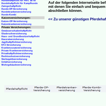
Hundehaftpflicht für Pers. ab 60
Auf der folgenden Internetseite be
Hundehaftpflicht für Kampfhunde
mit denen Sie einfach und bequem o
Zwingerhaftpflicht
Hunde-OP-Versicherung
abschließen können.
Hundekrankenversicherung
Hunde-Kombi
Katzenversicherungen:
<< Zu unserer günstigen Pferdehaft
Katzen-OP-Versicherung
Katzenkrankenversicherung
Private Versicherungen:
Gewässerschadenhaftpflicht
Glasbruchversicherung
Haus- und Grundbesitzerhaftpflicht
Hausratversicherung
Jagdhaftpflichtversicherung
KFZ-Versicherung
Krankenzusatzversicherung
Private Krankenversicherung
Privathaftpflichtversicherung
Rechtsschutzversicherung
Sterbegeldversicherung
Unfallversicherung
Wohngebäudeversicherung