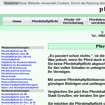
Diese Website verwendet Cookies. Durch die Nutzung dies
Akzeptieren
p
V.
Tel.: 048
Pfer
Pferdeversicherungen:
Pferdehaftpflicht mit SB
Pferdehaftpflicht ohne SB
„Es passiert schon nichts.“, ist di
Ponyhaftpflicht (bis 148 cm)
Was jedoch, wenn Ihr Pferd doch e
Fohlenhaftpflicht
Haftpflicht für Gnadenbrotpferde
Sie keine Pferdehaftpflicht abge
Haftpflicht für Beistellpferde
für den vollen Schaden in unbegre
Pferde-OP-Versicherung
Pferdekrankenversicherung
Ihr Vermögen.
Pferdelebensversicherung
Pferde-Kombi
Mit unserer Pferdehaftpflichtversi
Pensionspferdeversicherung
Reiterunfallversicherung
günstigen Beiträgen und umfangr
Reitlehrerhaftpflicht/Reittherapeut
Schul- und Verleihpferdehaftpflicht
Hundeversicherungen:
Vergleichen Sie jetzt Ihre Pferdeha
Hundehaftpflicht mit SB
Stadt Greußen, wir beraten Sie ger
Hundehaftpflicht ohne SB
Hundehaftpflicht für 2 Hunde
Hundehaftpflicht für Pers. ab 40
Sie möchten die Pferdehaftpflicht