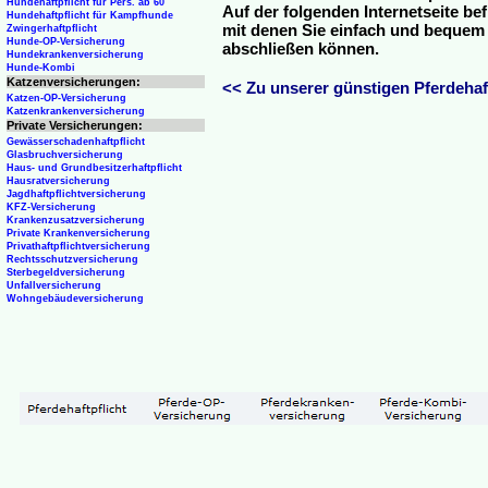
Hundehaftpflicht für Pers. ab 60
Auf der folgenden Internetseite be
Hundehaftpflicht für Kampfhunde
mit denen Sie einfach und bequem o
Zwingerhaftpflicht
Hunde-OP-Versicherung
abschließen können.
Hundekrankenversicherung
Hunde-Kombi
Katzenversicherungen:
<< Zu unserer günstigen Pferdehaft
Katzen-OP-Versicherung
Katzenkrankenversicherung
Private Versicherungen:
Gewässerschadenhaftpflicht
Glasbruchversicherung
Haus- und Grundbesitzerhaftpflicht
Hausratversicherung
Jagdhaftpflichtversicherung
KFZ-Versicherung
Krankenzusatzversicherung
Private Krankenversicherung
Privathaftpflichtversicherung
Rechtsschutzversicherung
Sterbegeldversicherung
Unfallversicherung
Wohngebäudeversicherung