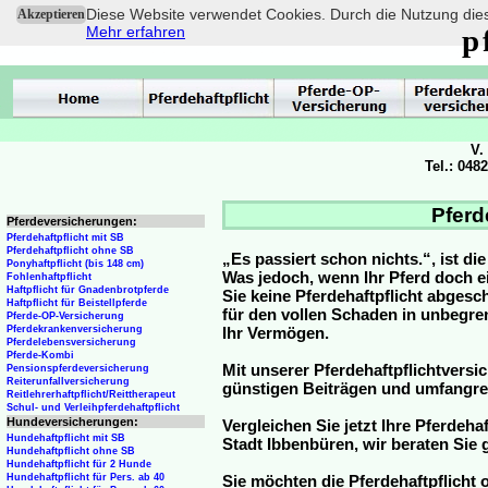
Diese Website verwendet Cookies. Durch die Nutzung dies
Akzeptieren
Mehr erfahren
p
V.
Tel.: 048
Pferd
Pferdeversicherungen:
Pferdehaftpflicht mit SB
Pferdehaftpflicht ohne SB
„Es passiert schon nichts.“, ist di
Ponyhaftpflicht (bis 148 cm)
Was jedoch, wenn Ihr Pferd doch e
Fohlenhaftpflicht
Haftpflicht für Gnadenbrotpferde
Sie keine Pferdehaftpflicht abge
Haftpflicht für Beistellpferde
für den vollen Schaden in unbegre
Pferde-OP-Versicherung
Pferdekrankenversicherung
Ihr Vermögen.
Pferdelebensversicherung
Pferde-Kombi
Mit unserer Pferdehaftpflichtversi
Pensionspferdeversicherung
Reiterunfallversicherung
günstigen Beiträgen und umfangr
Reitlehrerhaftpflicht/Reittherapeut
Schul- und Verleihpferdehaftpflicht
Hundeversicherungen:
Vergleichen Sie jetzt Ihre Pferdeha
Hundehaftpflicht mit SB
Stadt Ibbenbüren, wir beraten Sie 
Hundehaftpflicht ohne SB
Hundehaftpflicht für 2 Hunde
Hundehaftpflicht für Pers. ab 40
Sie möchten die Pferdehaftpflicht