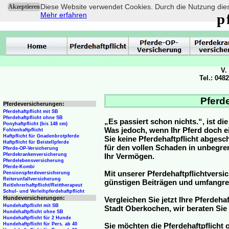
Diese Website verwendet Cookies. Durch die Nutzung dies
Akzeptieren
Mehr erfahren
p
V.
Tel.: 048
Pferde
Pferdeversicherungen:
Pferdehaftpflicht mit SB
Pferdehaftpflicht ohne SB
„Es passiert schon nichts.“, ist di
Ponyhaftpflicht (bis 148 cm)
Was jedoch, wenn Ihr Pferd doch e
Fohlenhaftpflicht
Haftpflicht für Gnadenbrotpferde
Sie keine Pferdehaftpflicht abge
Haftpflicht für Beistellpferde
für den vollen Schaden in unbegre
Pferde-OP-Versicherung
Pferdekrankenversicherung
Ihr Vermögen.
Pferdelebensversicherung
Pferde-Kombi
Mit unserer Pferdehaftpflichtversi
Pensionspferdeversicherung
Reiterunfallversicherung
günstigen Beiträgen und umfangr
Reitlehrerhaftpflicht/Reittherapeut
Schul- und Verleihpferdehaftpflicht
Hundeversicherungen:
Vergleichen Sie jetzt Ihre Pferdeha
Hundehaftpflicht mit SB
Stadt Oberkochen, wir beraten Sie
Hundehaftpflicht ohne SB
Hundehaftpflicht für 2 Hunde
Hundehaftpflicht für Pers. ab 40
Sie möchten die Pferdehaftpflicht