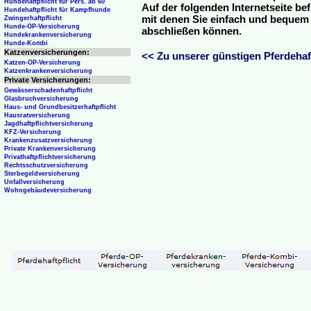
Hundehaftpflicht für Pers. ab 60
Auf der folgenden Internetseite be
Hundehaftpflicht für Kampfhunde
mit denen Sie einfach und bequem o
Zwingerhaftpflicht
Hunde-OP-Versicherung
abschließen können.
Hundekrankenversicherung
Hunde-Kombi
Katzenversicherungen:
<< Zu unserer günstigen Pferdehaft
Katzen-OP-Versicherung
Katzenkrankenversicherung
Private Versicherungen:
Gewässerschadenhaftpflicht
Glasbruchversicherung
Haus- und Grundbesitzerhaftpflicht
Hausratversicherung
Jagdhaftpflichtversicherung
KFZ-Versicherung
Krankenzusatzversicherung
Private Krankenversicherung
Privathaftpflichtversicherung
Rechtsschutzversicherung
Sterbegeldversicherung
Unfallversicherung
Wohngebäudeversicherung