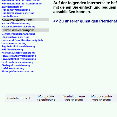
Hundehaftpflicht für Pers. ab 60
Auf der folgenden Internetseite be
Hundehaftpflicht für Kampfhunde
mit denen Sie einfach und bequem o
Zwingerhaftpflicht
Hunde-OP-Versicherung
abschließen können.
Hundekrankenversicherung
Hunde-Kombi
Katzenversicherungen:
<< Zu unserer günstigen Pferdehaft
Katzen-OP-Versicherung
Katzenkrankenversicherung
Private Versicherungen:
Gewässerschadenhaftpflicht
Glasbruchversicherung
Haus- und Grundbesitzerhaftpflicht
Hausratversicherung
Jagdhaftpflichtversicherung
KFZ-Versicherung
Krankenzusatzversicherung
Private Krankenversicherung
Privathaftpflichtversicherung
Rechtsschutzversicherung
Sterbegeldversicherung
Unfallversicherung
Wohngebäudeversicherung