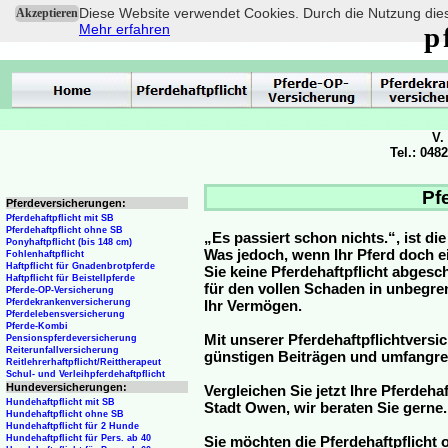
Diese Website verwendet Cookies. Durch die Nutzung dies
Akzeptieren
Mehr erfahren
p
V.
Tel.: 048
Pf
Pferdeversicherungen:
Pferdehaftpflicht mit SB
Pferdehaftpflicht ohne SB
„Es passiert schon nichts.“, ist di
Ponyhaftpflicht (bis 148 cm)
Was jedoch, wenn Ihr Pferd doch e
Fohlenhaftpflicht
Haftpflicht für Gnadenbrotpferde
Sie keine Pferdehaftpflicht abge
Haftpflicht für Beistellpferde
für den vollen Schaden in unbegre
Pferde-OP-Versicherung
Pferdekrankenversicherung
Ihr Vermögen.
Pferdelebensversicherung
Pferde-Kombi
Mit unserer Pferdehaftpflichtversi
Pensionspferdeversicherung
Reiterunfallversicherung
günstigen Beiträgen und umfangr
Reitlehrerhaftpflicht/Reittherapeut
Schul- und Verleihpferdehaftpflicht
Hundeversicherungen:
Vergleichen Sie jetzt Ihre Pferdeha
Hundehaftpflicht mit SB
Stadt Owen, wir beraten Sie gerne.
Hundehaftpflicht ohne SB
Hundehaftpflicht für 2 Hunde
Hundehaftpflicht für Pers. ab 40
Sie möchten die Pferdehaftpflicht