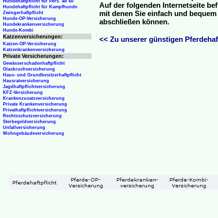
Hundehaftpflicht für Pers. ab 60
Auf der folgenden Internetseite be
Hundehaftpflicht für Kampfhunde
mit denen Sie einfach und bequem o
Zwingerhaftpflicht
Hunde-OP-Versicherung
abschließen können.
Hundekrankenversicherung
Hunde-Kombi
Katzenversicherungen:
<< Zu unserer günstigen Pferdehaft
Katzen-OP-Versicherung
Katzenkrankenversicherung
Private Versicherungen:
Gewässerschadenhaftpflicht
Glasbruchversicherung
Haus- und Grundbesitzerhaftpflicht
Hausratversicherung
Jagdhaftpflichtversicherung
KFZ-Versicherung
Krankenzusatzversicherung
Private Krankenversicherung
Privathaftpflichtversicherung
Rechtsschutzversicherung
Sterbegeldversicherung
Unfallversicherung
Wohngebäudeversicherung