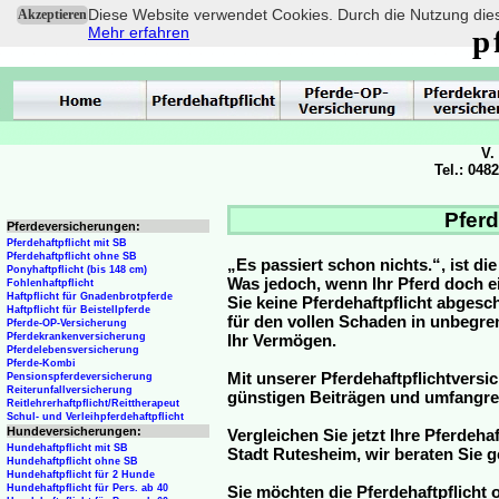
Diese Website verwendet Cookies. Durch die Nutzung dies
Akzeptieren
Mehr erfahren
p
V.
Tel.: 048
Pferd
Pferdeversicherungen:
Pferdehaftpflicht mit SB
Pferdehaftpflicht ohne SB
„Es passiert schon nichts.“, ist di
Ponyhaftpflicht (bis 148 cm)
Was jedoch, wenn Ihr Pferd doch e
Fohlenhaftpflicht
Haftpflicht für Gnadenbrotpferde
Sie keine Pferdehaftpflicht abge
Haftpflicht für Beistellpferde
für den vollen Schaden in unbegre
Pferde-OP-Versicherung
Pferdekrankenversicherung
Ihr Vermögen.
Pferdelebensversicherung
Pferde-Kombi
Mit unserer Pferdehaftpflichtversi
Pensionspferdeversicherung
Reiterunfallversicherung
günstigen Beiträgen und umfangr
Reitlehrerhaftpflicht/Reittherapeut
Schul- und Verleihpferdehaftpflicht
Hundeversicherungen:
Vergleichen Sie jetzt Ihre Pferdeha
Hundehaftpflicht mit SB
Stadt Rutesheim, wir beraten Sie g
Hundehaftpflicht ohne SB
Hundehaftpflicht für 2 Hunde
Hundehaftpflicht für Pers. ab 40
Sie möchten die Pferdehaftpflicht