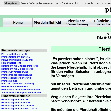
Diese Website verwendet Cookies. Durch die Nutzung dies
Akzeptieren
p
V.
Tel.: 048
Pferd
Pferdeversicherungen:
Pferdehaftpflicht mit SB
Pferdehaftpflicht ohne SB
„Es passiert schon nichts.“, ist di
Ponyhaftpflicht (bis 148 cm)
Was jedoch, wenn Ihr Pferd doch e
Fohlenhaftpflicht
Haftpflicht für Gnadenbrotpferde
Sie keine Pferdehaftpflicht abge
Haftpflicht für Beistellpferde
für den vollen Schaden in unbegre
Pferde-OP-Versicherung
Pferdekrankenversicherung
Ihr Vermögen.
Pferdelebensversicherung
Pferde-Kombi
Mit unserer Pferdehaftpflichtversi
Pensionspferdeversicherung
Reiterunfallversicherung
günstigen Beiträgen und umfangr
Reitlehrerhaftpflicht/Reittherapeut
Schul- und Verleihpferdehaftpflicht
Hundeversicherungen:
Vergleichen Sie jetzt Ihre Pferdeha
Hundehaftpflicht mit SB
Stadt Schorndorf, wir beraten Sie 
Hundehaftpflicht ohne SB
Hundehaftpflicht für 2 Hunde
Hundehaftpflicht für Pers. ab 40
Sie möchten die Pferdehaftpflicht