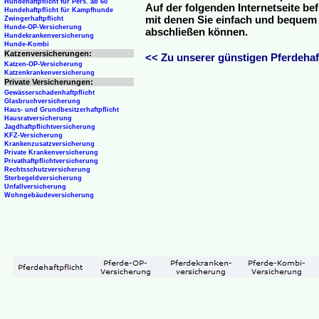
Hundehaftpflicht für Pers. ab 60
Auf der folgenden Internetseite be
Hundehaftpflicht für Kampfhunde
mit denen Sie einfach und bequem o
Zwingerhaftpflicht
Hunde-OP-Versicherung
abschließen können.
Hundekrankenversicherung
Hunde-Kombi
Katzenversicherungen:
<< Zu unserer günstigen Pferdehaft
Katzen-OP-Versicherung
Katzenkrankenversicherung
Private Versicherungen:
Gewässerschadenhaftpflicht
Glasbruchversicherung
Haus- und Grundbesitzerhaftpflicht
Hausratversicherung
Jagdhaftpflichtversicherung
KFZ-Versicherung
Krankenzusatzversicherung
Private Krankenversicherung
Privathaftpflichtversicherung
Rechtsschutzversicherung
Sterbegeldversicherung
Unfallversicherung
Wohngebäudeversicherung