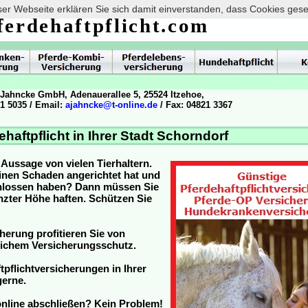
er Webseite erklären Sie sich damit einverstanden, dass Cookies ges
ferdehaftpflicht.com
 Jahncke GmbH, Adenauerallee 5, 25524 Itzehoe,
21 5035 / Email:
ajahncke@t-online.de
/ Fax: 04821 3367
ehaftpflicht in Ihrer Stadt Schorndorf
e Aussage von vielen Tierhaltern.
inen Schaden angerichtet hat und
schlossen haben? Dann müssen Sie
nzter Höhe haften. Schützen Sie
cherung profitieren Sie von
eichem Versicherungsschutz.
ftpflichtversicherungen in Ihrer
gerne.
 online abschließen? Kein Problem!